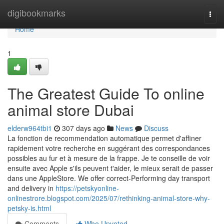
Home
digibookmarks
Togg
navi
Home
1
The Greatest Guide To online
animal store Dubai
elderw964tbi1
307 days ago
News
Discuss
La fonction de recommendation automatique permet d'affiner
rapidement votre recherche en suggérant des correspondances
possibles au fur et à mesure de la frappe. Je te conseille de voir
ensuite avec Apple s'ils peuvent t'aider, le mieux serait de passer
dans une AppleStore. We offer correct-Performing day transport
and delivery in
https://petskyonline-
onlinestrore.blogspot.com/2025/07/rethinking-animal-store-why-
petsky-is.html
Comments
Who Upvoted