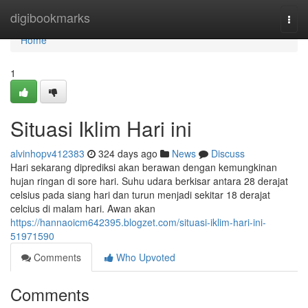
Home
digibookmarks
Togg
navi
Home
1
Situasi Iklim Hari ini
alvinhopv412383
324 days ago
News
Discuss
Hari sekarang diprediksi akan berawan dengan kemungkinan
hujan ringan di sore hari. Suhu udara berkisar antara 28 derajat
celsius pada siang hari dan turun menjadi sekitar 18 derajat
celcius di malam hari. Awan akan
https://hannaoicm642395.blogzet.com/situasi-iklim-hari-ini-
51971590
Comments
Who Upvoted
Comments