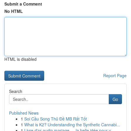
Submit a Comment
No HTML
HTML is disabled
Report Page
Search
Go
Published News
1
Soi Cầu Song Thủ Đề MB Rất Tốt
1
What is K2? Understanding the Synthetic Cannabi...
1
Livre d'or audio mariage — la belle idée pour v...