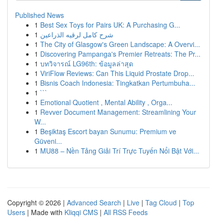
Published News
1
Best Sex Toys for Pairs UK: A Purchasing G...
1
شرح كامل لرقيه الذراعين
1
The City of Glasgow's Green Landscape: A Overvi...
1
Discovering Pampanga's Premier Retreats: The Pr...
1
บทวิจารณ์ LG96th: ข้อมูลล่าสุด
1
ViriFlow Reviews: Can This Liquid Prostate Drop...
1
Bisnis Coach Indonesia: Tingkatkan Pertumbuha...
1
```
1
Emotional Quotient , Mental Ability , Orga...
1
Revver Document Management: Streamlining Your
W...
1
Beşiktaş Escort bayan Sunumu: Premium ve
Güveni...
1
MU88 – Nền Tảng Giải Trí Trực Tuyến Nổi Bật Với...
Copyright © 2026 |
Advanced Search
|
Live
|
Tag Cloud
|
Top
Users
| Made with
Kliqqi CMS
|
All RSS Feeds