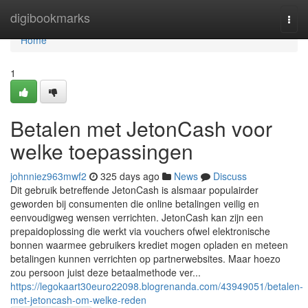
Home
digibookmarks
Togg
navi
Home
1
Betalen met JetonCash voor
welke toepassingen
johnniez963mwf2
325 days ago
News
Discuss
Dit gebruik betreffende JetonCash is alsmaar populairder
geworden bij consumenten die online betalingen veilig en
eenvoudigweg wensen verrichten. JetonCash kan zijn een
prepaidoplossing die werkt via vouchers ofwel elektronische
bonnen waarmee gebruikers krediet mogen opladen en meteen
betalingen kunnen verrichten op partnerwebsites. Maar hoezo
zou persoon juist deze betaalmethode ver...
https://legokaart30euro22098.blogrenanda.com/43949051/betalen-
met-jetoncash-om-welke-reden