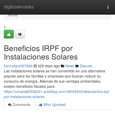
Home
digibookmarks
Togg
navi
Home
1
Beneficios IRPF por
Instalaciones Solares
hannafqrs397866
328 days ago
News
Discuss
Las instalaciones solares se han convertido en una alternativa
popular para las familias y empresas que buscan reducir su
consumo de energía. Además de sus ventajas ambientales,
existen beneficios fiscales para
https://umairqtkf336031.actoblog.com/38054040/descuentos-irpf-
por-instalaciones-solares
Comments
Who Upvoted