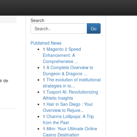
Search
Go
Published News
1
Magento 2 Speed
Enhancement: A
Comprehensive ...
1
A Complete Overview to
Dungeon & Dragons ...
1
The evolution of institutional
ir de
strategies in to...
1
Tusport AI: Revolutionizing
Athletic Insights
1
Hair in San Diego : Your
Overview to Rejuve...
1
Charms Lollipops: A Trip
from the Past
1
88m: Your Ultimate Online
Casino Destination