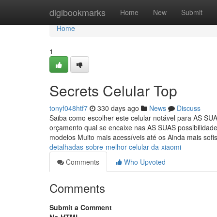
Home
digibookmarks
Home
New
Submit
Home
1
Secrets Celular Top
tonyf048htf7
330 days ago
News
Discuss
Saiba como escolher este celular notável para AS SUAS
orçamento qual se encaixe nas AS SUAS possibilidade
modelos Muito mais acessíveis até os Ainda mais sofi
detalhadas-sobre-melhor-celular-da-xiaomi
Comments
Who Upvoted
Comments
Submit a Comment