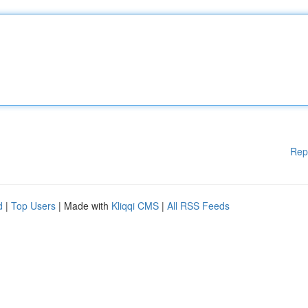
Rep
d
|
Top Users
| Made with
Kliqqi CMS
|
All RSS Feeds