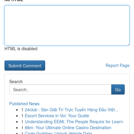
HTML is disabled
Report Page
Search
Go
Published News
1
24club : Sàn Giải Trí Trực Tuyến Hàng Đầu Việt...
1
Escort Services in Voi: Your Guide
1
Understanding EE88: The People Require for Learn
1
88m: Your Ultimate Online Casino Destination
1
Code Grabber: Unlock Vehicle Data