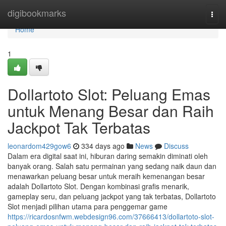
Home
digibookmarks
Togg
navi
Home
1
Dollartoto Slot: Peluang Emas
untuk Menang Besar dan Raih
Jackpot Tak Terbatas
leonardom429gow6
334 days ago
News
Discuss
Dalam era digital saat ini, hiburan daring semakin diminati oleh
banyak orang. Salah satu permainan yang sedang naik daun dan
menawarkan peluang besar untuk meraih kemenangan besar
adalah Dollartoto Slot. Dengan kombinasi grafis menarik,
gameplay seru, dan peluang jackpot yang tak terbatas, Dollartoto
Slot menjadi pilihan utama para penggemar game
https://ricardosnfwm.webdesign96.com/37666413/dollartoto-slot-