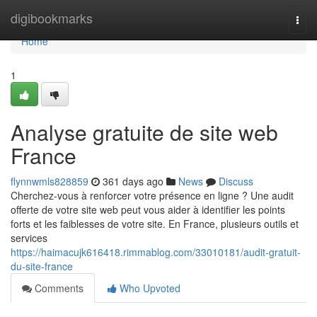
Home
digibookmarks
Togg
navi
Home
1
Analyse gratuite de site web
France
flynnwmls828859
361 days ago
News
Discuss
Cherchez-vous à renforcer votre présence en ligne ? Une audit
offerte de votre site web peut vous aider à identifier les points
forts et les faiblesses de votre site. En France, plusieurs outils et
services
https://haimacujk616418.rimmablog.com/33010181/audit-gratuit-
du-site-france
Comments
Who Upvoted