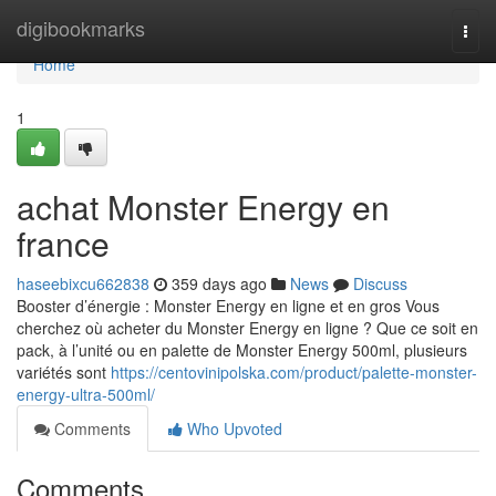
Home
digibookmarks
Togg
navi
Home
1
achat Monster Energy en
france
haseebixcu662838
359 days ago
News
Discuss
Booster d’énergie : Monster Energy en ligne et en gros Vous
cherchez où acheter du Monster Energy en ligne ? Que ce soit en
pack, à l’unité ou en palette de Monster Energy 500ml, plusieurs
variétés sont
https://centovinipolska.com/product/palette-monster-
energy-ultra-500ml/
Comments
Who Upvoted
Comments