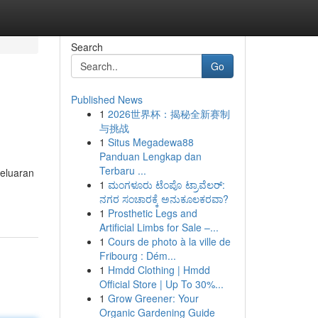
Search
Go
Published News
1
2026世界杯：揭秘全新赛制
与挑战
1
Situs Megadewa88
Panduan Lengkap dan
Terbaru ...
geluaran
1
ಮಂಗಳೂರು ಟೆಂಪೊ ಟ್ರಾವೆಲರ್:
ನಗರ ಸಂಚಾರಕ್ಕೆ ಅನುಕೂಲಕರವಾ?
1
Prosthetic Legs and
Artificial Limbs for Sale –...
1
Cours de photo à la ville de
Fribourg : Dém...
1
Hmdd Clothing | Hmdd
Official Store | Up To 30%...
1
Grow Greener: Your
Organic Gardening Guide