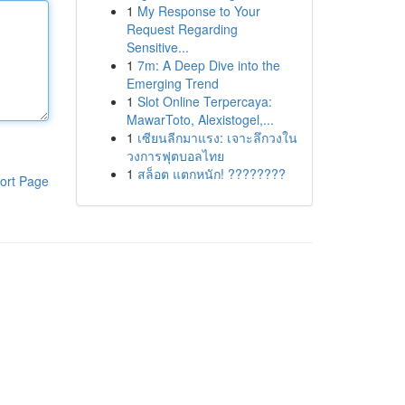
1
My Response to Your
Request Regarding
Sensitive...
1
7m: A Deep Dive into the
Emerging Trend
1
Slot Online Terpercaya:
MawarToto, Alexistogel,...
1
เซียนลีกมาแรง: เจาะลึกวงใน
วงการฟุตบอลไทย
1
สล็อต แตกหนัก! ????????
ort Page