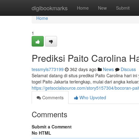
Home
digibookmarks
Home
New
Submit
Home
1
Prediksi Paito Carolina Har
tessmyls773199
362 days ago
News
Discuss
Selamat datang di situs prediksi Paito Carolina hari i
togel Paito Jakarta terlengkap, mulai dari angka keluar,
https://getsocialsource.com/story5157304/bocoran-paito
Comments
Who Upvoted
Comments
Submit a Comment
No HTML