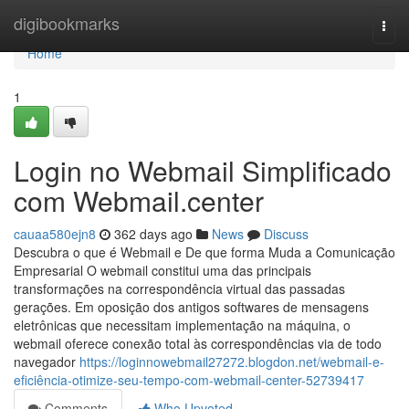
Home
digibookmarks
Togg
navi
Home
1
Login no Webmail Simplificado
com Webmail.center
cauaa580ejn8
362 days ago
News
Discuss
Descubra o que é Webmail e De que forma Muda a Comunicação
Empresarial O webmail constitui uma das principais
transformações na correspondência virtual das passadas
gerações. Em oposição dos antigos softwares de mensagens
eletrônicas que necessitam implementação na máquina, o
webmail oferece conexão total às correspondências via de todo
navegador
https://loginnowebmail27272.blogdon.net/webmail-e-
eficiência-otimize-seu-tempo-com-webmail-center-52739417
Comments
Who Upvoted