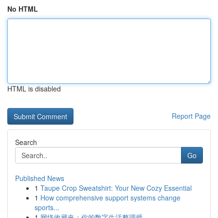
No HTML
HTML is disabled
Report Page
Search
Go
Published News
1
Taupe Crop Sweatshirt: Your New Cozy Essential
1
How comprehensive support systems change
sports...
1
网络收藏夹：你的数字生活整理师