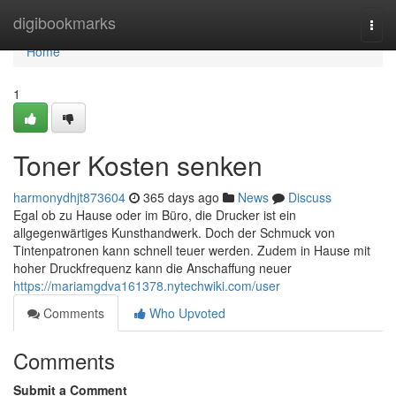
Home
digibookmarks
Togg
navi
Home
1
Toner Kosten senken
harmonydhjt873604
365 days ago
News
Discuss
Egal ob zu Hause oder im Büro, die Drucker ist ein
allgegenwärtiges Kunsthandwerk. Doch der Schmuck von
Tintenpatronen kann schnell teuer werden. Zudem in Hause mit
hoher Druckfrequenz kann die Anschaffung neuer
https://mariamgdva161378.nytechwiki.com/user
Comments
Who Upvoted
Comments
Submit a Comment