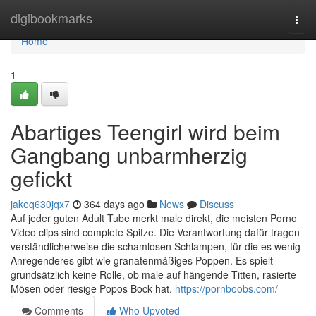
Home
digibookmarks
Togg
navi
Home
1
Abartiges Teengirl wird beim
Gangbang unbarmherzig
gefickt
jakeq630jqx7
364 days ago
News
Discuss
Auf jeder guten Adult Tube merkt male direkt, die meisten Porno
Video clips sind complete Spitze. Die Verantwortung dafür tragen
verständlicherweise die schamlosen Schlampen, für die es wenig
Anregenderes gibt wie granatenmäßiges Poppen. Es spielt
grundsätzlich keine Rolle, ob male auf hängende Titten, rasierte
Mösen oder riesige Popos Bock hat.
https://pornboobs.com/
Comments
Who Upvoted