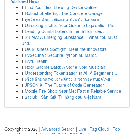
Published News
1
Find Your Best Brewing Device Online
1
Robust Sheltering: The Concrete Garage
1
พูลวิลล่า พัทยา: ดินแดน ส่วนตัว ริม ทะเล
1
Unlocking Profits: Your Guide to Liquidation Pa...
1
Leading Combi Boilers in the British Isles ...
1
2-FMA: A Emerging Substance – What You Must
Und...
1
UK Business Spotlight: Meet the Innovators
1
PySec.ma : Sécurité Python au Maroc
1
Blvd. Health
1
Rock Gnome Bard: A Stone-Cold Musician
1
Understanding Tokenization in AI: A Beginner's ...
1
เซียนลีกมาแรง: เจาะลึกวงในวงการฟุตบอลไทย
1
JPSONIK: The Future of Code Generation
1
Mobile Tire Shop Near Me: Fast & Reliable Service
1
24club : Sàn Giải Trí hàng đầu Việt Nam
Copyright © 2026 |
Advanced Search
|
Live
|
Tag Cloud
|
Top