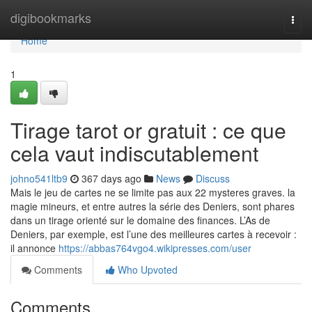
Home
digibookmarks
Togg
navi
Home
1
Tirage tarot or gratuit : ce que
cela vaut indiscutablement
johno541ltb9
367 days ago
News
Discuss
Mais le jeu de cartes ne se limite pas aux 22 mysteres graves. la
magie mineurs, et entre autres la série des Deniers, sont phares
dans un tirage orienté sur le domaine des finances. L’As de
Deniers, par exemple, est l’une des meilleures cartes à recevoir :
il annonce
https://abbas764vgo4.wikipresses.com/user
Comments
Who Upvoted
Comments