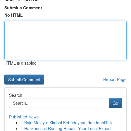
Submit a Comment
No HTML
HTML is disabled
Report Page
Search
Go
Published News
1
Baju Melayu: Simbol Kebudayaan dan Identiti N...
1
Hackensack Roofing Repair: Your Local Expert