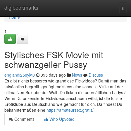
Home
digibookmarks
Togg
navi
Home
1
Stylisches FSK Movie mit
schwanzgeiler Pussy
englandi258ykt0
395 days ago
News
Discuss
Es gibt nichts besseres wie grandiose Fickvideos? Damit man das
tatsächlich begreift, genügt meistens eine schnelle Visite auf der
ultimativen Sextube der Welt. Da ficken die unersättlichen Ladys /.
Wenn Du unzensierte Fickvideos anschauen willst, ist die tollste
Erotiktube aus Deutschland wie gemacht für dich. Da findest Du
bekanntermaßen eine
https://amateursex.gratis/
Comments
Who Upvoted