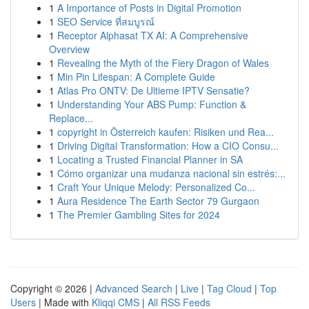
1
A Importance of Posts in Digital Promotion
1
SEO Service ที่สมบูรณ์
1
Receptor Alphasat TX AI: A Comprehensive
Overview
1
Revealing the Myth of the Fiery Dragon of Wales
1
Min Pin Lifespan: A Complete Guide
1
Atlas Pro ONTV: De Ultieme IPTV Sensatie?
1
Understanding Your ABS Pump: Function &
Replace...
1
copyright in Österreich kaufen: Risiken und Rea...
1
Driving Digital Transformation: How a CIO Consu...
1
Locating a Trusted Financial Planner in SA
1
Cómo organizar una mudanza nacional sin estrés:...
1
Craft Your Unique Melody: Personalized Co...
1
Aura Residence The Earth Sector 79 Gurgaon
1
The Premier Gambling Sites for 2024
Copyright © 2026 |
Advanced Search
|
Live
|
Tag Cloud
|
Top
Users
| Made with
Kliqqi CMS
|
All RSS Feeds