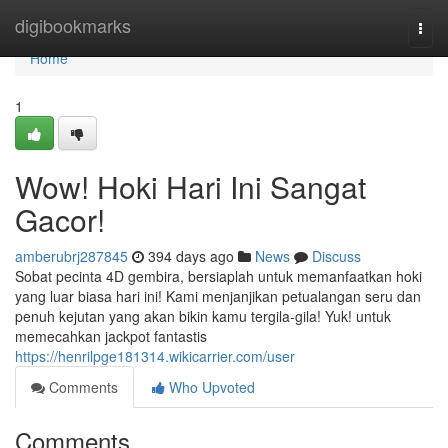
Home
digibookmarks
Togg
navi
Home
1
Wow! Hoki Hari Ini Sangat
Gacor!
amberubrj287845
394 days ago
News
Discuss
Sobat pecinta 4D gembira, bersiaplah untuk memanfaatkan hoki
yang luar biasa hari ini! Kami menjanjikan petualangan seru dan
penuh kejutan yang akan bikin kamu tergila-gila! Yuk! untuk
memecahkan jackpot fantastis
https://henrilpge181314.wikicarrier.com/user
Comments
Who Upvoted
Comments