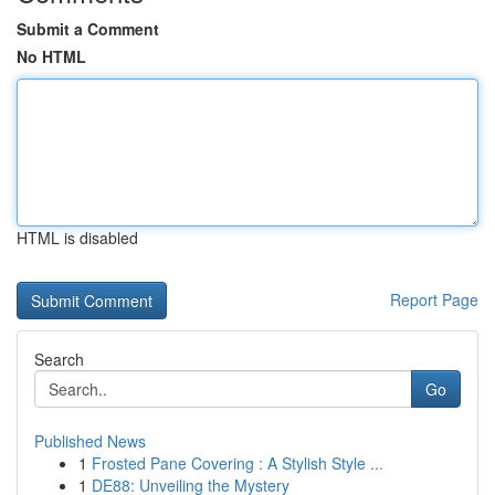
Submit a Comment
No HTML
HTML is disabled
Report Page
Search
Go
Published News
1
Frosted Pane Covering : A Stylish Style ...
1
DE88: Unveiling the Mystery