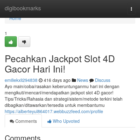
Home
digibookmarks
Togg
navi
Home
1
Pecahkan Jackpot Slot 4D
Gacor Hari Ini!
emiliekxli294838
416 days ago
News
Discuss
Ayo main/coba/rasakan keberuntunganmu hari ini dengan
mengikuti/mencari/mendapatkan jackpot slot 4D gacor!
Tips/Tricks/Rahasia dan strategi/sistem/metode terkini telah
dibagikan/ditawarkan/tersedia untuk membantumu
https://alberteyul864017.webbuzzfeed.com/profile
Comments
Who Upvoted
Comments