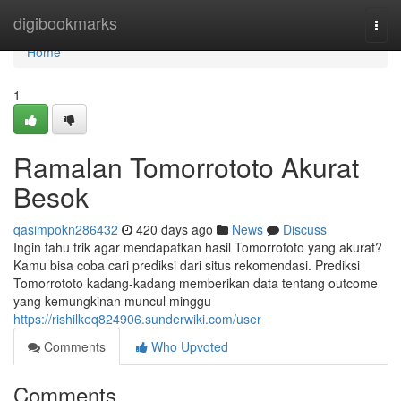
Home
digibookmarks
Togg
navi
Home
1
Ramalan Tomorrototo Akurat
Besok
qasimpokn286432
420 days ago
News
Discuss
Ingin tahu trik agar mendapatkan hasil Tomorrototo yang akurat?
Kamu bisa coba cari prediksi dari situs rekomendasi. Prediksi
Tomorrototo kadang-kadang memberikan data tentang outcome
yang kemungkinan muncul minggu
https://rishilkeq824906.sunderwiki.com/user
Comments
Who Upvoted
Comments