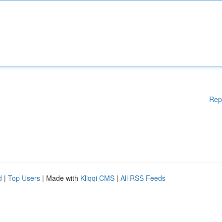
Rep
d
|
Top Users
| Made with
Kliqqi CMS
|
All RSS Feeds