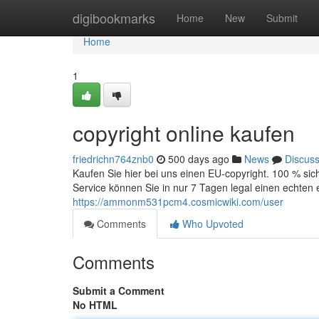
Home
digibookmarks
Home
New
Submit
Home
1
copyright online kaufen
friedrichn764znb0
500 days ago
News
Discus
Kaufen Sie hier bei uns einen EU-copyright. 100 % si
Service können Sie in nur 7 Tagen legal einen echten 
https://ammonm531pcm4.cosmicwiki.com/user
Comments
Who Upvoted
Comments
Submit a Comment
No HTML