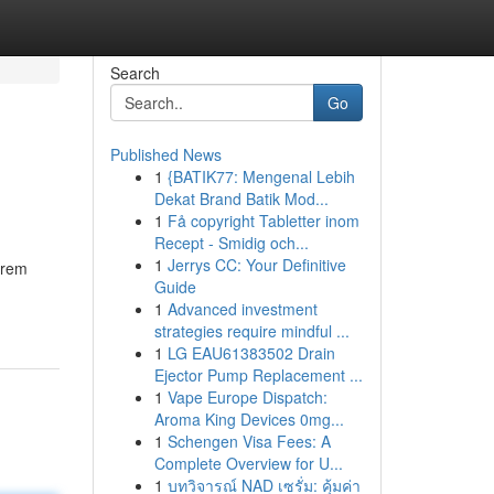
Search
Go
Published News
1
{BATIK77: Mengenal Lebih
Dekat Brand Batik Mod...
1
Få copyright Tabletter inom
Recept - Smidig och...
1
Jerrys CC: Your Definitive
erem
Guide
1
Advanced investment
strategies require mindful ...
1
LG EAU61383502 Drain
Ejector Pump Replacement ...
1
Vape Europe Dispatch:
Aroma King Devices 0mg...
1
Schengen Visa Fees: A
Complete Overview for U...
1
บทวิจารณ์ NAD เซรั่ม: คุ้มค่า