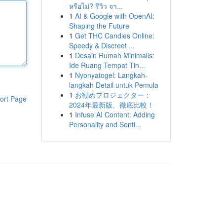
หรือไม่? รีวิว จา...
1
AI & Google with OpenAI:
Shaping the Future
1
Get THC Candies Online:
Speedy & Discreet ...
1
Desain Rumah Minimalis:
Ide Ruang Tempat Tin...
1
Nyonyatogel: Langkah-
langkah Detail untuk Pemula
1
お勧めプロジェクター：
ort Page
2024年最新版、徹底比較！
1
Infuse AI Content: Adding
Personality and Senti...