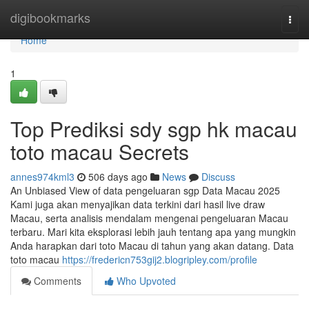
Home
digibookmarks
Togg
navi
Home
1
Top Prediksi sdy sgp hk macau
toto macau Secrets
annes974kml3
506 days ago
News
Discuss
An Unbiased View of data pengeluaran sgp Data Macau 2025
Kami juga akan menyajikan data terkini dari hasil live draw
Macau, serta analisis mendalam mengenai pengeluaran Macau
terbaru. Mari kita eksplorasi lebih jauh tentang apa yang mungkin
Anda harapkan dari toto Macau di tahun yang akan datang. Data
toto macau
https://fredericn753gij2.blogripley.com/profile
Comments
Who Upvoted