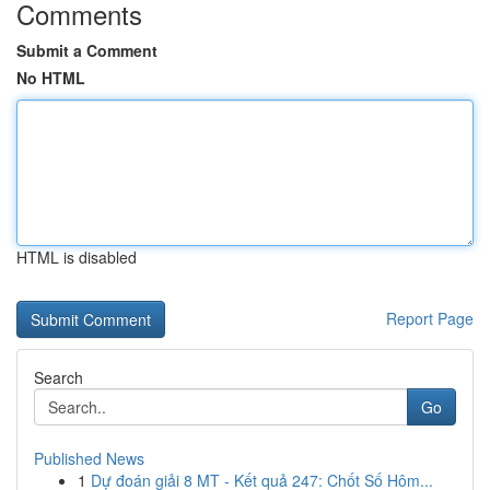
Comments
Submit a Comment
No HTML
HTML is disabled
Report Page
Search
Go
Published News
1
Dự đoán giải 8 MT - Kết quả 247: Chốt Số Hôm...