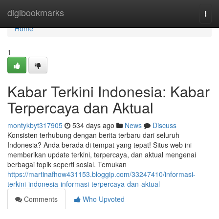
Home
digibookmarks
Togg
navi
Home
1
Kabar Terkini Indonesia: Kabar
Terpercaya dan Aktual
montykbyt317905
534 days ago
News
Discuss
Konsisten terhubung dengan berita terbaru dari seluruh
Indonesia? Anda berada di tempat yang tepat! Situs web ini
memberikan update terkini, terpercaya, dan aktual mengenai
berbagai topik seperti sosial. Temukan
https://martinafhow431153.bloggip.com/33247410/informasi-
terkini-indonesia-informasi-terpercaya-dan-aktual
Comments
Who Upvoted