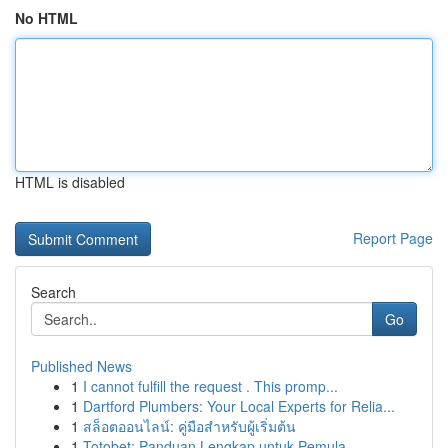
No HTML
HTML is disabled
Report Page
Search
Go
Published News
1
I cannot fulfill the request . This promp...
1
Dartford Plumbers: Your Local Experts for Relia...
1
สล็อตออนไลน์: คู่มือสำหรับผู้เริ่มต้น
1
Totobet: Panduan Lengkap untuk Pemula