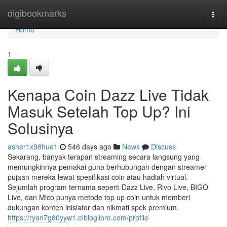
Home
digibookmarks
Togg
navi
Home
1
Kenapa Coin Dazz Live Tidak
Masuk Setelah Top Up? Ini
Solusinya
asher1x98hue1
546 days ago
News
Discuss
Sekarang, banyak terapan streaming secara langsung yang
memungkinnya pemakai guna berhubungan dengan streamer
pujaan mereka lewat spesifikasi coin atau hadiah virtual.
Sejumlah program ternama seperti Dazz Live, Rivo Live, BIGO
Live, dan Mico punya metode top up coin untuk memberi
dukungan konten inisiator dan nikmati spek premium.
https://ryan7g80yyw1.elbloglibre.com/profile