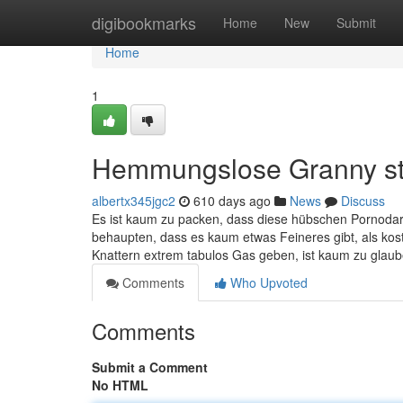
Home
digibookmarks
Home
New
Submit
Home
1
Hemmungslose Granny st
albertx345jgc2
610 days ago
News
Discuss
Es ist kaum zu packen, dass diese hübschen Pornodar
behaupten, dass es kaum etwas Feineres gibt, als kos
Knattern extrem tabulos Gas geben, ist kaum zu glaube
Comments
Who Upvoted
Comments
Submit a Comment
No HTML