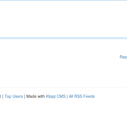
Rep
d
|
Top Users
| Made with
Kliqqi CMS
|
All RSS Feeds