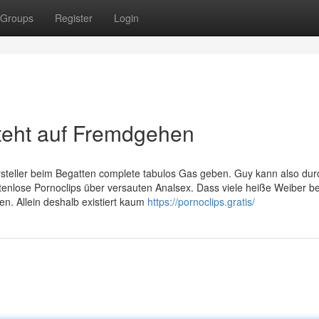
Groups
Register
Login
eht auf Fremdgehen
steller beim Begatten complete tabulos Gas geben. Guy kann also du
tenlose Pornoclips über versauten Analsex. Dass viele heiße Weiber b
n. Allein deshalb existiert kaum
https://pornoclips.gratis/