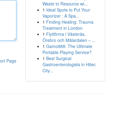
Waste to Resource wi...
1
Ideal Spots to Put Your
Vaporizer : A Spa...
1
Finding Healing: Trauma
Treatment in London
1
Flyttfirma i Västerås,
Örebro och Mälardalen – ...
1
Gamo888: The Ultimate
Portable Playing Service?
1
Best Surgical
ort Page
Gastroenterologists in Hitec
City...