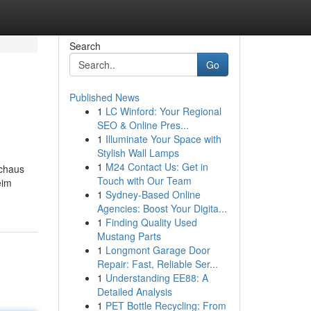
Search
Go
Published News
1
LC Winford: Your Regional
SEO & Online Pres...
1
Illuminate Your Space with
Stylish Wall Lamps
1
M24 Contact Us: Get in
rchaus
Touch with Our Team
eim
1
Sydney-Based Online
Agencies: Boost Your Digita...
1
Finding Quality Used
Mustang Parts
1
Longmont Garage Door
Repair: Fast, Reliable Ser...
1
Understanding EE88: A
Detailed Analysis
1
PET Bottle Recycling: From