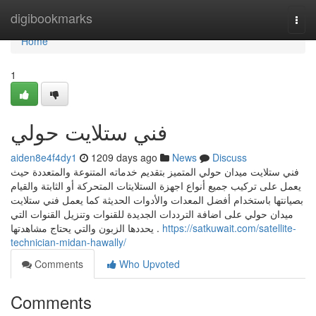
Home
digibookmarks
Togg
navi
Home
1
فني ستلايت حولي
aiden8e4f4dy1
1209 days ago
News
Discuss
فني ستلايت ميدان حولي المتميز بتقديم خدماته المتنوعة والمتعددة حيث
يعمل على تركيب جميع أنواع اجهزة الستلايتات المتحركة أو الثابتة والقيام
بصيانتها باستخدام أفضل المعدات والأدوات الحديثة كما يعمل فني ستلايت
ميدان حولي على اضافة الترددات الجديدة للقنوات وتنزيل القنوات التي
يحددها الزبون والتي يحتاج مشاهدتها .
https://satkuwait.com/satellite-
technician-midan-hawally/
Comments
Who Upvoted
Comments